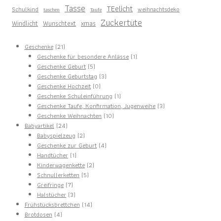
Tasse
TEelicht
Schulkind
weihnachtsdeko
taschen
Taufe
Zuckertüte
Windlicht
Wunschtext
xmas
21
Geschenke
21
Produkte
1
Geschenke für besondere Anlässe
1
5
Produkt
Geschenke Geburt
5
Produkte
3
Geschenke Geburtstag
3
0
Produkte
Geschenke Hochzeit
0
Produkte
1
Geschenke Schuleinführung
1
Produkt
3
Geschenke Taufe, Konfirmation, Jugenweihe
3
10
Produkte
Geschenke Weihnachten
10
24
Produkte
Babyartikel
24
Produkte
2
Babyspielzeug
2
Produkte
4
Geschenke zur Geburt
4
1
Produkte
Handtücher
1
Produkt
2
Kinderwagenkette
2
5
Produkte
Schnullerketten
5
7
Produkte
Greifringe
7
Produkte
3
Halstücher
3
Produkte
14
Frühstücksbrettchen
14
4
Produkte
Brotdosen
4