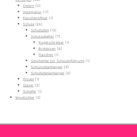
Produkte
0
Ostern
0
Produkte
11
Holzgravur
11
Produkte
1
Flaschenöffner
1
26
Produkt
Schule
26
Produkte
13
Schultüten
13
Produkte
7
Schulzubehör
7
Produkte
1
Kugelschreiber
1
4
Produkt
Brotdosen
4
1
Produkte
Flaschen
1
Produkt
1
Geschenke zur Schuleinführung
1
3
Produkt
Schlüsselanhänger
3
Produkte
2
Schultütenanhänger
2
1
Produkte
Kissen
1
Produkt
2
Gläser
2
Produkte
1
Schiefer
1
2
Produkt
Windlichter
2
Produkte