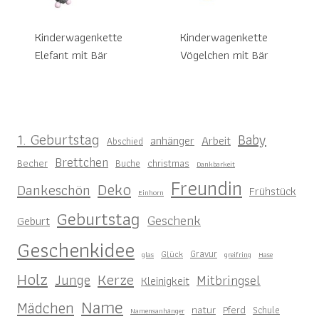
Kinderwagenkette
Kinderwagenkette
Elefant mit Bär
Vögelchen mit Bär
1. Geburtstag
Baby
anhänger
Arbeit
Abschied
Brettchen
Becher
christmas
Buche
Dankbarkeit
Freundin
Deko
Dankeschön
Frühstück
Einhorn
Geburtstag
Geschenk
Geburt
Geschenkidee
Gravur
Glück
glas
greifring
Hase
Holz
Kerze
Junge
Mitbringsel
Kleinigkeit
Name
Mädchen
natur
Pferd
Schule
Namensanhänger