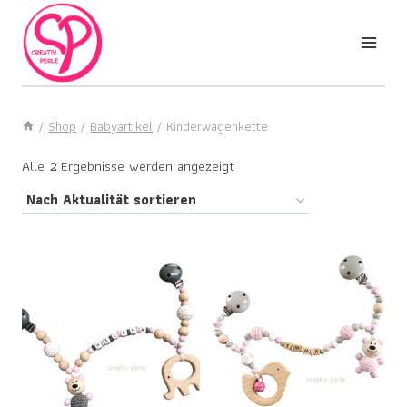
Zum
Creativ Perle
Inhalt
springen
/
Shop
/
Babyartikel
/
Kinderwagenkette
Nach
Alle 2 Ergebnisse werden angezeigt
Aktualität
sortiert