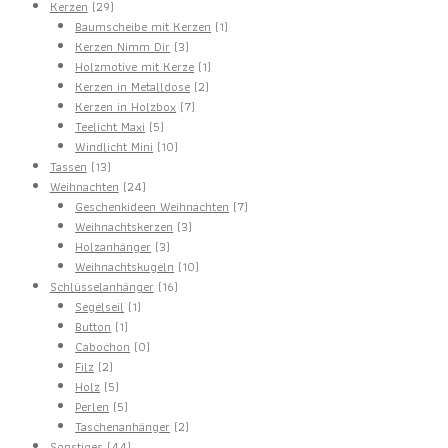
29
Produkte
Kerzen
29
Produkte
1
Baumscheibe mit Kerzen
1
3
Produkt
Kerzen Nimm Dir
3
Produkte
1
Holzmotive mit Kerze
1
2
Produkt
Kerzen in Metalldose
2
7
Produkte
Kerzen in Holzbox
7
5
Produkte
Teelicht Maxi
5
Produkte
10
Windlicht Mini
10
13
Produkte
Tassen
13
Produkte
24
Weihnachten
24
Produkte
7
Geschenkideen Weihnachten
7
3
Produkte
Weihnachtskerzen
3
3
Produkte
Holzanhänger
3
Produkte
10
Weihnachtskugeln
10
16
Produkte
Schlüsselanhänger
16
1
Produkte
Segelseil
1
1
Produkt
Button
1
Produkt
0
Cabochon
0
2
Produkte
Filz
2
Produkte
5
Holz
5
Produkte
5
Perlen
5
Produkte
2
Taschenanhänger
2
44
Produkte
Sonstiges
44