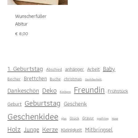
Wunscherfüller
Abitur
€
8,00
1. Geburtstag
Baby
anhänger
Arbeit
Abschied
Brettchen
Becher
christmas
Buche
Dankbarkeit
Freundin
Deko
Dankeschön
Frühstück
Einhorn
Geburtstag
Geschenk
Geburt
Geschenkidee
Gravur
Glück
glas
greifring
Hase
Holz
Kerze
Junge
Mitbringsel
Kleinigkeit