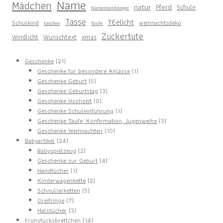
Name
Mädchen
natur
Pferd
Schule
Namensanhänger
Tasse
TEelicht
Schulkind
weihnachtsdeko
taschen
Taufe
Zuckertüte
Windlicht
Wunschtext
xmas
21
Geschenke
21
Produkte
1
Geschenke für besondere Anlässe
1
5
Produkt
Geschenke Geburt
5
Produkte
3
Geschenke Geburtstag
3
0
Produkte
Geschenke Hochzeit
0
Produkte
1
Geschenke Schuleinführung
1
Produkt
3
Geschenke Taufe, Konfirmation, Jugenweihe
3
10
Produkte
Geschenke Weihnachten
10
24
Produkte
Babyartikel
24
Produkte
2
Babyspielzeug
2
Produkte
4
Geschenke zur Geburt
4
1
Produkte
Handtücher
1
Produkt
2
Kinderwagenkette
2
5
Produkte
Schnullerketten
5
7
Produkte
Greifringe
7
Produkte
3
Halstücher
3
Produkte
14
Frühstücksbrettchen
14