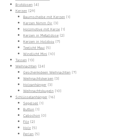
4
Produkte
Brotdosen
4
29
Produkte
Kerzen
29
Produkte
1
Baumscheibe mit Kerzen
1
3
Produkt
Kerzen Nimm Dir
3
Produkte
1
Holzmotive mit Kerze
1
2
Produkt
Kerzen in Metalldose
2
7
Produkte
Kerzen in Holzbox
7
5
Produkte
Teelicht Maxi
5
Produkte
10
Windlicht Mini
10
13
Produkte
Tassen
13
Produkte
24
Weihnachten
24
Produkte
7
Geschenkideen Weihnachten
7
3
Produkte
Weihnachtskerzen
3
3
Produkte
Holzanhänger
3
Produkte
10
Weihnachtskugeln
10
16
Produkte
Schlüsselanhänger
16
1
Produkte
Segelseil
1
1
Produkt
Button
1
Produkt
0
Cabochon
0
2
Produkte
Filz
2
Produkte
5
Holz
5
Produkte
5
Perlen
5