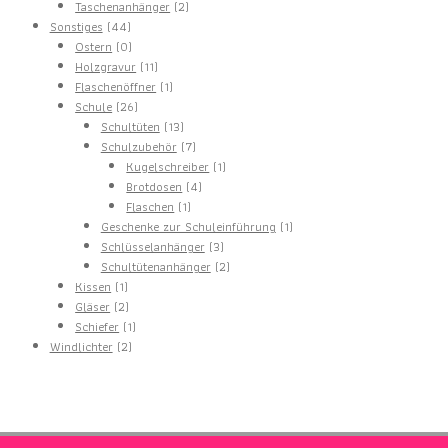
Produkte
2
Taschenanhänger
2
44
Produkte
Sonstiges
44
Produkte
0
Ostern
0
Produkte
11
Holzgravur
11
Produkte
1
Flaschenöffner
1
26
Produkt
Schule
26
Produkte
13
Schultüten
13
Produkte
7
Schulzubehör
7
Produkte
1
Kugelschreiber
1
4
Produkt
Brotdosen
4
1
Produkte
Flaschen
1
Produkt
1
Geschenke zur Schuleinführung
1
3
Produkt
Schlüsselanhänger
3
Produkte
2
Schultütenanhänger
2
1
Produkte
Kissen
1
Produkt
2
Gläser
2
Produkte
1
Schiefer
1
2
Produkt
Windlichter
2
Produkte