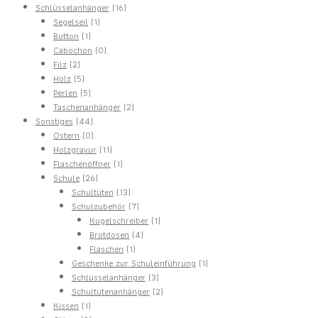
16
Produkte
Schlüsselanhänger
16
1
Produkte
Segelseil
1
1
Produkt
Button
1
Produkt
0
Cabochon
0
2
Produkte
Filz
2
Produkte
5
Holz
5
Produkte
5
Perlen
5
Produkte
2
Taschenanhänger
2
44
Produkte
Sonstiges
44
Produkte
0
Ostern
0
Produkte
11
Holzgravur
11
Produkte
1
Flaschenöffner
1
26
Produkt
Schule
26
Produkte
13
Schultüten
13
Produkte
7
Schulzubehör
7
Produkte
1
Kugelschreiber
1
4
Produkt
Brotdosen
4
1
Produkte
Flaschen
1
Produkt
1
Geschenke zur Schuleinführung
1
3
Produkt
Schlüsselanhänger
3
Produkte
2
Schultütenanhänger
2
1
Produkte
Kissen
1