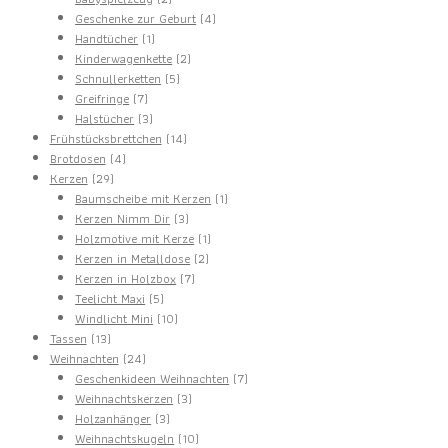
Produkte
4
Geschenke zur Geburt
4
1
Produkte
Handtücher
1
Produkt
2
Kinderwagenkette
2
5
Produkte
Schnullerketten
5
7
Produkte
Greifringe
7
Produkte
3
Halstücher
3
Produkte
14
Frühstücksbrettchen
14
4
Produkte
Brotdosen
4
29
Produkte
Kerzen
29
Produkte
1
Baumscheibe mit Kerzen
1
3
Produkt
Kerzen Nimm Dir
3
Produkte
1
Holzmotive mit Kerze
1
2
Produkt
Kerzen in Metalldose
2
7
Produkte
Kerzen in Holzbox
7
5
Produkte
Teelicht Maxi
5
Produkte
10
Windlicht Mini
10
13
Produkte
Tassen
13
Produkte
24
Weihnachten
24
Produkte
7
Geschenkideen Weihnachten
7
3
Produkte
Weihnachtskerzen
3
3
Produkte
Holzanhänger
3
Produkte
10
Weihnachtskugeln
10