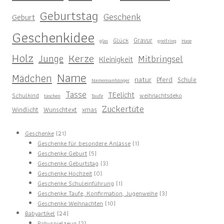
Geburtstag
Geschenk
Geburt
Geschenkidee
Gravur
Glück
glas
greifring
Hase
Holz
Kerze
Junge
Mitbringsel
Kleinigkeit
Name
Mädchen
natur
Pferd
Schule
Namensanhänger
Tasse
TEelicht
Schulkind
weihnachtsdeko
taschen
Taufe
Zuckertüte
Windlicht
Wunschtext
xmas
21
Geschenke
21
Produkte
1
Geschenke für besondere Anlässe
1
5
Produkt
Geschenke Geburt
5
Produkte
3
Geschenke Geburtstag
3
0
Produkte
Geschenke Hochzeit
0
Produkte
1
Geschenke Schuleinführung
1
Produkt
3
Geschenke Taufe, Konfirmation, Jugenweihe
3
10
Produkte
Geschenke Weihnachten
10
24
Produkte
Babyartikel
24
Produkte
2
Babyspielzeug
2