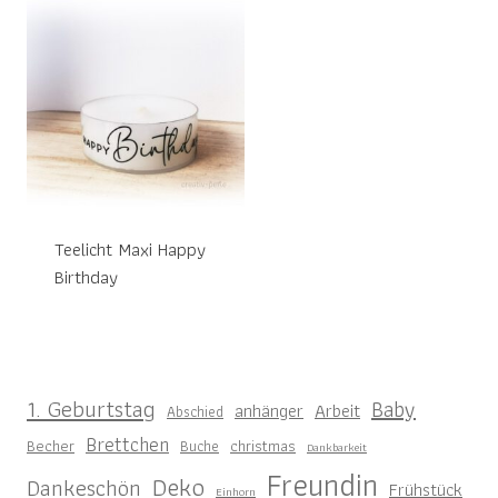
Teelicht Maxi Happy
Birthday
1. Geburtstag
Baby
anhänger
Arbeit
Abschied
Brettchen
Becher
christmas
Buche
Dankbarkeit
Freundin
Deko
Dankeschön
Frühstück
Einhorn