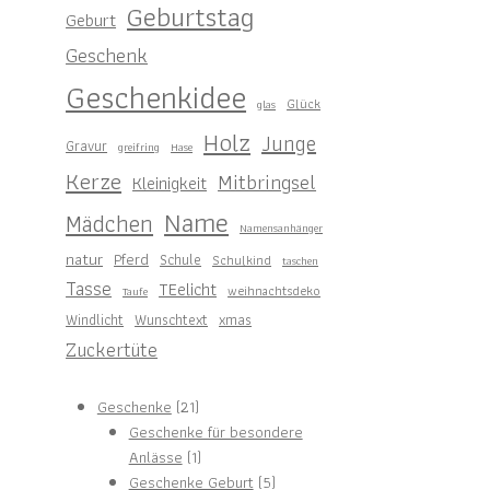
Geburtstag
Geburt
Geschenk
Geschenkidee
Glück
glas
Holz
Junge
Gravur
greifring
Hase
Kerze
Mitbringsel
Kleinigkeit
Name
Mädchen
Namensanhänger
natur
Pferd
Schule
Schulkind
taschen
Tasse
TEelicht
weihnachtsdeko
Taufe
Windlicht
Wunschtext
xmas
Zuckertüte
21
Geschenke
21
Produkte
Geschenke für besondere
1
Anlässe
1
Produkt
5
Geschenke Geburt
5