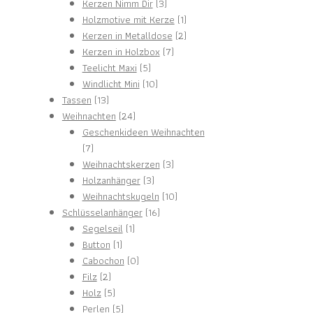
3
Produkt
Kerzen Nimm Dir
3
Produkte
1
Holzmotive mit Kerze
1
Produkt
2
Kerzen in Metalldose
2
7
Produkte
Kerzen in Holzbox
7
5
Produkte
Teelicht Maxi
5
Produkte
10
Windlicht Mini
10
13
Produkte
Tassen
13
Produkte
24
Weihnachten
24
Produkte
Geschenkideen Weihnachten
7
7
Produkte
3
Weihnachtskerzen
3
3
Produkte
Holzanhänger
3
Produkte
10
Weihnachtskugeln
10
16
Produkte
Schlüsselanhänger
16
1
Produkte
Segelseil
1
1
Produkt
Button
1
Produkt
0
Cabochon
0
2
Produkte
Filz
2
Produkte
5
Holz
5
Produkte
5
Perlen
5