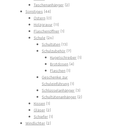
Produkte
2
Taschenanhänger
2
44
Produkte
Sonstiges
44
Produkte
0
Ostern
0
Produkte
11
Holzgravur
11
Produkte
1
Flaschenöffner
1
26
Produkt
Schule
26
Produkte
13
Schultüten
13
Produkte
7
Schulzubehör
7
Produkte
1
Kugelschreiber
1
4
Produkt
Brotdosen
4
1
Produkte
Flaschen
1
Produkt
Geschenke zur
1
Schuleinführung
1
Produkt
3
Schlüsselanhänger
3
Produkte
2
Schultütenanhänger
2
1
Produkte
Kissen
1
Produkt
2
Gläser
2
Produkte
1
Schiefer
1
2
Produkt
Windlichter
2