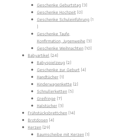
Produkte
3
Geschenke Geburtstag
3
0
Produkte
Geschenke Hochzeit
0
Produkte
Geschenke Schuleinführung
1
1
Produkt
Geschenke Taufe,
3
Konfirmation, Jugenweihe
3
Produkte
10
Geschenke Weihnachten
10
24
Produkte
Babyartikel
24
Produkte
2
Babyspielzeug
2
Produkte
4
Geschenke zur Geburt
4
1
Produkte
Handtücher
1
Produkt
2
Kinderwagenkette
2
5
Produkte
Schnullerketten
5
7
Produkte
Greifringe
7
Produkte
3
Halstücher
3
Produkte
14
Frühstücksbrettchen
14
4
Produkte
Brotdosen
4
29
Produkte
Kerzen
29
Produkte
1
Baumscheibe mit Kerzen
1