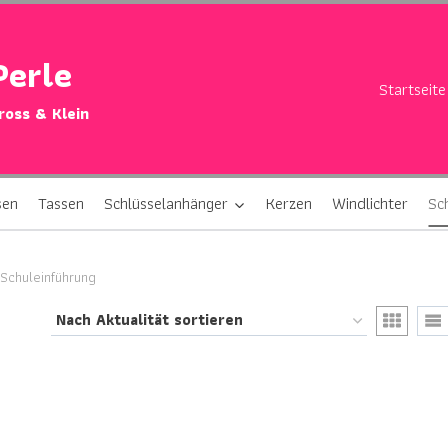
Perle
Startseite
Gross & Klein
sen
Tassen
Schlüsselanhänger
Kerzen
Windlichter
Sc
Schuleinführung