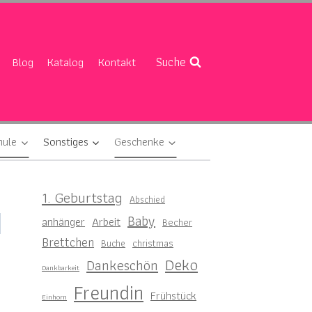
Suche
Blog
Katalog
Kontakt
hule
Sonstiges
Geschenke
1. Geburtstag
Abschied
Baby
anhänger
Arbeit
Becher
Brettchen
christmas
Buche
Deko
Dankeschön
Dankbarkeit
Freundin
Frühstück
Einhorn