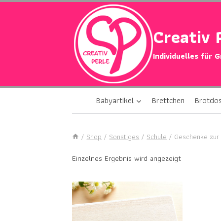
Zum
Inhalt
Creativ 
springen
Individuelles für 
Babyartikel
Brettchen
Brotdo
/
Shop
/
Sonstiges
/
Schule
/
Geschenke zur 
Einzelnes Ergebnis wird angezeigt