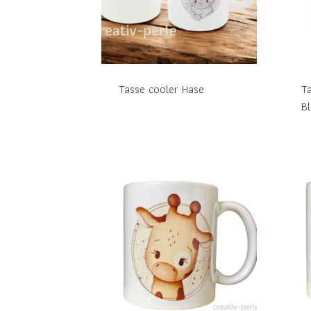
Tasse cooler Hase
T
B