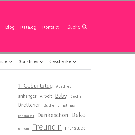
Suche
Blog
Katalog
Kontakt
hule
Sonstiges
Geschenke
1. Geburtstag
Abschied
Baby
anhänger
Arbeit
Becher
Brettchen
christmas
Buche
Deko
Dankeschön
Dankbarkeit
Freundin
Frühstück
Einhorn