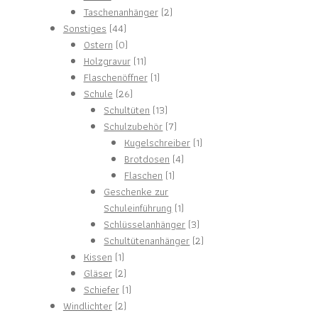
Produkte
2
Taschenanhänger
2
44
Produkte
Sonstiges
44
Produkte
0
Ostern
0
Produkte
11
Holzgravur
11
Produkte
1
Flaschenöffner
1
26
Produkt
Schule
26
Produkte
13
Schultüten
13
Produkte
7
Schulzubehör
7
Produkte
1
Kugelschreiber
1
4
Produkt
Brotdosen
4
1
Produkte
Flaschen
1
Produkt
Geschenke zur
1
Schuleinführung
1
Produkt
3
Schlüsselanhänger
3
Produkte
2
Schultütenanhänger
2
1
Produkte
Kissen
1
Produkt
2
Gläser
2
Produkte
1
Schiefer
1
2
Produkt
Windlichter
2