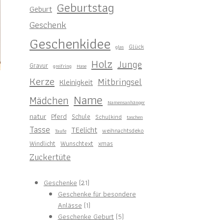
Geburtstag
Geburt
Geschenk
Geschenkidee
Glück
glas
Holz
Junge
Gravur
greifring
Hase
Kerze
Mitbringsel
Kleinigkeit
Name
Mädchen
Namensanhänger
natur
Pferd
Schule
Schulkind
taschen
Tasse
TEelicht
weihnachtsdeko
Taufe
Windlicht
Wunschtext
xmas
Zuckertüte
21
Geschenke
21
Produkte
Geschenke für besondere
1
Anlässe
1
Produkt
5
Geschenke Geburt
5