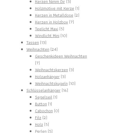
3
Produkt
Kerzen Nimm Dir
3
Produkte
1
Holzmotive mit Kerze
1
Produkt
2
Kerzen in Metalldose
2
7
Produkte
Kerzen in Holzbox
7
5
Produkte
Teelicht Maxi
5
Produkte
10
Windlicht Mini
10
13
Produkte
Tassen
13
Produkte
24
Weihnachten
24
Produkte
Geschenkideen Weihnachten
7
7
Produkte
3
Weihnachtskerzen
3
3
Produkte
Holzanhänger
3
Produkte
10
Weihnachtskugeln
10
16
Produkte
Schlüsselanhänger
16
1
Produkte
Segelseil
1
1
Produkt
Button
1
Produkt
0
Cabochon
0
2
Produkte
Filz
2
Produkte
5
Holz
5
Produkte
5
Perlen
5