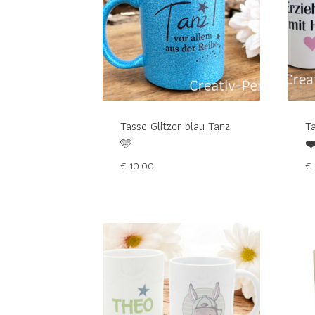
Tasse Glitzer blau Tanz
Ta
🩵
❤
€
10,00
€