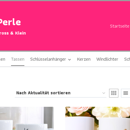
Perle
Startseite
Gross & Klein
sen
Tassen
Schlüsselanhänger
Kerzen
Windlichter
Sc
ch
ualität
tiert