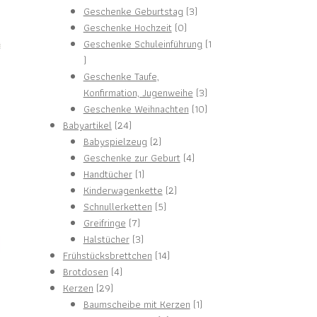
Produkte
3
Geschenke Geburtstag
3
0
Produkte
Geschenke Hochzeit
0
Produkte
Geschenke Schuleinführung
1
1
Produkt
Geschenke Taufe,
3
Konfirmation, Jugenweihe
3
Produkte
10
Geschenke Weihnachten
10
24
Produkte
Babyartikel
24
Produkte
2
Babyspielzeug
2
Produkte
4
Geschenke zur Geburt
4
1
Produkte
Handtücher
1
Produkt
2
Kinderwagenkette
2
5
Produkte
Schnullerketten
5
7
Produkte
Greifringe
7
Produkte
3
Halstücher
3
Produkte
14
Frühstücksbrettchen
14
4
Produkte
Brotdosen
4
29
Produkte
Kerzen
29
Produkte
1
Baumscheibe mit Kerzen
1