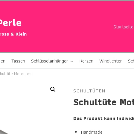
Perle
Startseite
Gross & Klein
sen
Tassen
Schlüsselanhänger
Kerzen
Windlichter
Sc
hultüte Motocross
SCHULTÜTEN
Schultüte Mo
Das Produkt kann Individ
Handmade