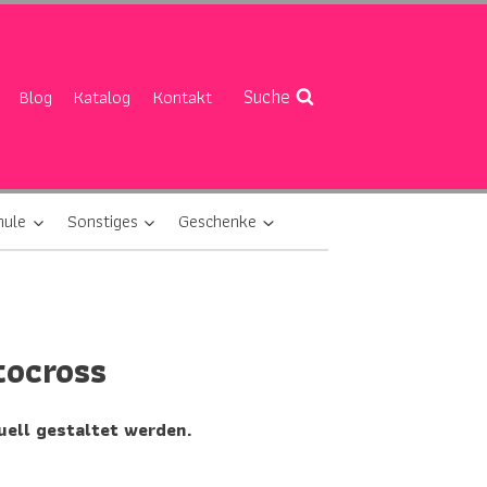
Suche
Blog
Katalog
Kontakt
hule
Sonstiges
Geschenke
tocross
uell gestaltet werden.