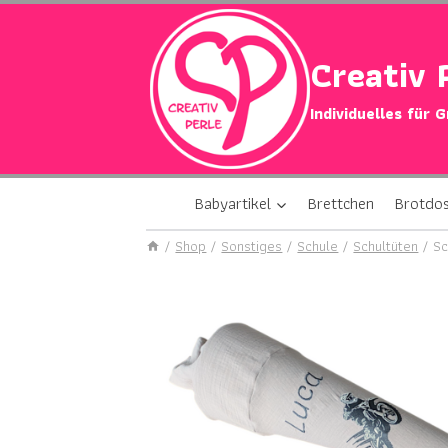
Zum
Inhalt
Creativ 
springen
Individuelles für 
Babyartikel
Brettchen
Brotdo
/
Shop
/
Sonstiges
/
Schule
/
Schultüten
/
Sc