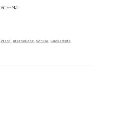
per E-Mail
,
Pferd
,
pferdeliebe
,
Schule
,
Zuckertüte