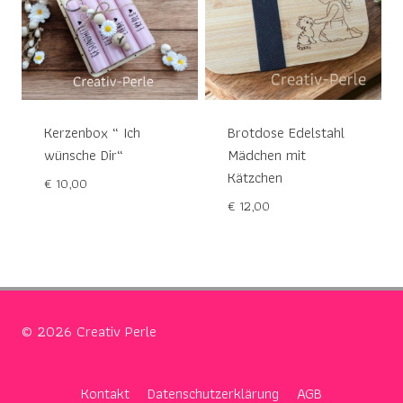
Kerzenbox “ Ich
Brotdose Edelstahl
wünsche Dir“
Mädchen mit
Kätzchen
€
10,00
€
12,00
© 2026 Creativ Perle
Kontakt
Datenschutzerklärung
AGB