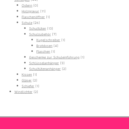
Produkte
0
Ostern
0
Produkte
11
Holzgravur
11
Produkte
1
Flaschenöffner
1
26
Produkt
Schule
26
Produkte
13
Schultüten
13
Produkte
7
Schulzubehör
7
Produkte
1
Kugelschreiber
1
4
Produkt
Brotdosen
4
1
Produkte
Flaschen
1
Produkt
1
Geschenke zur Schuleinführung
1
3
Produkt
Schlüsselanhänger
3
Produkte
2
Schultütenanhänger
2
1
Produkte
Kissen
1
Produkt
2
Gläser
2
Produkte
1
Schiefer
1
2
Produkt
Windlichter
2
Produkte