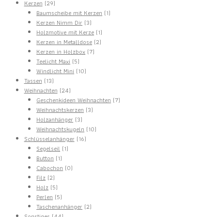
29
Produkte
Kerzen
29
Produkte
1
Baumscheibe mit Kerzen
1
3
Produkt
Kerzen Nimm Dir
3
Produkte
1
Holzmotive mit Kerze
1
2
Produkt
Kerzen in Metalldose
2
7
Produkte
Kerzen in Holzbox
7
5
Produkte
Teelicht Maxi
5
Produkte
10
Windlicht Mini
10
13
Produkte
Tassen
13
Produkte
24
Weihnachten
24
Produkte
7
Geschenkideen Weihnachten
7
3
Produkte
Weihnachtskerzen
3
3
Produkte
Holzanhänger
3
Produkte
10
Weihnachtskugeln
10
16
Produkte
Schlüsselanhänger
16
1
Produkte
Segelseil
1
1
Produkt
Button
1
Produkt
0
Cabochon
0
2
Produkte
Filz
2
Produkte
5
Holz
5
Produkte
5
Perlen
5
Produkte
2
Taschenanhänger
2
44
Produkte
Sonstiges
44