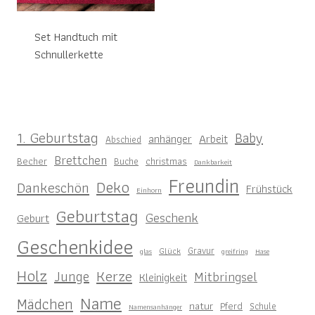
Set Handtuch mit
Schnullerkette
1. Geburtstag
Baby
anhänger
Arbeit
Abschied
Brettchen
Becher
christmas
Buche
Dankbarkeit
Freundin
Deko
Dankeschön
Frühstück
Einhorn
Geburtstag
Geschenk
Geburt
Geschenkidee
Gravur
Glück
glas
greifring
Hase
Holz
Kerze
Junge
Mitbringsel
Kleinigkeit
Name
Mädchen
natur
Pferd
Schule
Namensanhänger