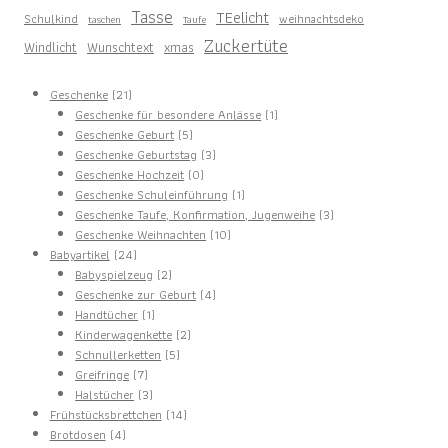
Tasse
TEelicht
Schulkind
weihnachtsdeko
taschen
Taufe
Zuckertüte
Windlicht
Wunschtext
xmas
21
Geschenke
21
Produkte
1
Geschenke für besondere Anlässe
1
5
Produkt
Geschenke Geburt
5
Produkte
3
Geschenke Geburtstag
3
0
Produkte
Geschenke Hochzeit
0
Produkte
1
Geschenke Schuleinführung
1
Produkt
3
Geschenke Taufe, Konfirmation, Jugenweihe
3
10
Produkte
Geschenke Weihnachten
10
24
Produkte
Babyartikel
24
Produkte
2
Babyspielzeug
2
Produkte
4
Geschenke zur Geburt
4
1
Produkte
Handtücher
1
Produkt
2
Kinderwagenkette
2
5
Produkte
Schnullerketten
5
7
Produkte
Greifringe
7
Produkte
3
Halstücher
3
Produkte
14
Frühstücksbrettchen
14
4
Produkte
Brotdosen
4