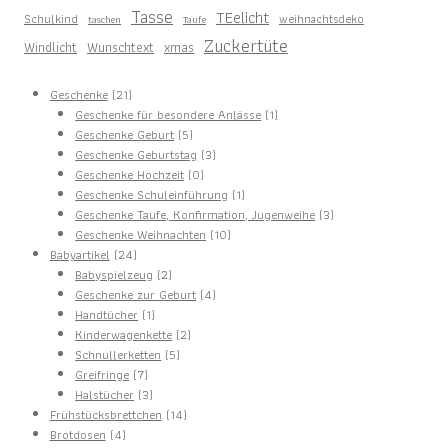
Tasse
TEelicht
Schulkind
weihnachtsdeko
taschen
Taufe
Zuckertüte
Windlicht
Wunschtext
xmas
21
Geschenke
21
Produkte
1
Geschenke für besondere Anlässe
1
5
Produkt
Geschenke Geburt
5
Produkte
3
Geschenke Geburtstag
3
0
Produkte
Geschenke Hochzeit
0
Produkte
1
Geschenke Schuleinführung
1
Produkt
3
Geschenke Taufe, Konfirmation, Jugenweihe
3
10
Produkte
Geschenke Weihnachten
10
24
Produkte
Babyartikel
24
Produkte
2
Babyspielzeug
2
Produkte
4
Geschenke zur Geburt
4
1
Produkte
Handtücher
1
Produkt
2
Kinderwagenkette
2
5
Produkte
Schnullerketten
5
7
Produkte
Greifringe
7
Produkte
3
Halstücher
3
Produkte
14
Frühstücksbrettchen
14
4
Produkte
Brotdosen
4