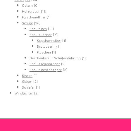
Produkte
0
Ostern
0
Produkte
11
Holzgravur
11
Produkte
1
Flaschenöffner
1
26
Produkt
Schule
26
Produkte
13
Schultüten
13
Produkte
7
Schulzubehör
7
Produkte
1
Kugelschreiber
1
4
Produkt
Brotdosen
4
1
Produkte
Flaschen
1
Produkt
1
Geschenke zur Schuleinführung
1
3
Produkt
Schlüsselanhänger
3
Produkte
2
Schultütenanhänger
2
1
Produkte
Kissen
1
Produkt
2
Gläser
2
Produkte
1
Schiefer
1
2
Produkt
Windlichter
2
Produkte