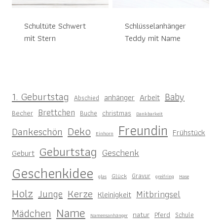
Schultüte Schwert
Schlüsselanhänger
mit Stern
Teddy mit Name
1. Geburtstag
Baby
anhänger
Arbeit
Abschied
Brettchen
Becher
christmas
Buche
Dankbarkeit
Freundin
Deko
Dankeschön
Frühstück
Einhorn
Geburtstag
Geschenk
Geburt
Geschenkidee
Gravur
Glück
glas
greifring
Hase
Holz
Kerze
Junge
Mitbringsel
Kleinigkeit
Name
Mädchen
natur
Pferd
Schule
Namensanhänger