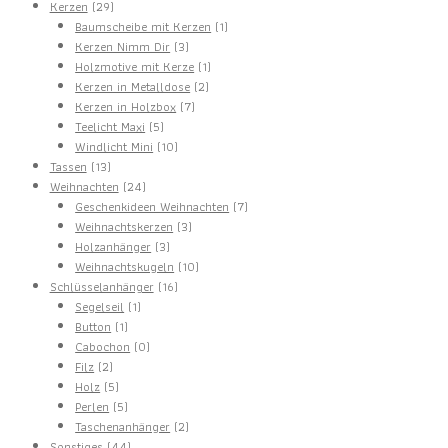
29
Produkte
Kerzen
29
Produkte
1
Baumscheibe mit Kerzen
1
3
Produkt
Kerzen Nimm Dir
3
Produkte
1
Holzmotive mit Kerze
1
2
Produkt
Kerzen in Metalldose
2
7
Produkte
Kerzen in Holzbox
7
5
Produkte
Teelicht Maxi
5
Produkte
10
Windlicht Mini
10
13
Produkte
Tassen
13
Produkte
24
Weihnachten
24
Produkte
7
Geschenkideen Weihnachten
7
3
Produkte
Weihnachtskerzen
3
3
Produkte
Holzanhänger
3
Produkte
10
Weihnachtskugeln
10
16
Produkte
Schlüsselanhänger
16
1
Produkte
Segelseil
1
1
Produkt
Button
1
Produkt
0
Cabochon
0
2
Produkte
Filz
2
Produkte
5
Holz
5
Produkte
5
Perlen
5
Produkte
2
Taschenanhänger
2
44
Produkte
Sonstiges
44